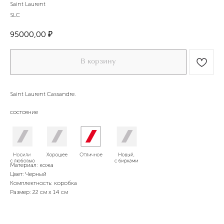
Saint Laurent
SLC
95000,00
₽
В корзину
Saint Laurent Cassandre.
состояние
отличное
Материал: кожа
Цвет: Черный
Комплектность: коробка
Размер: 22 см х 14 см