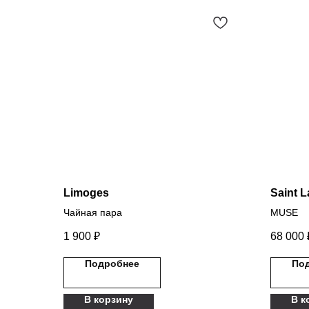
Limoges
Saint L
Чайная пара
MUSE
1 900
₽
68 000
Подробнее
По
В корзину
В к