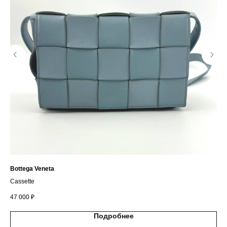
Bottega Veneta
He
Cassette
Pic
47 000
₽
395
Подробнее