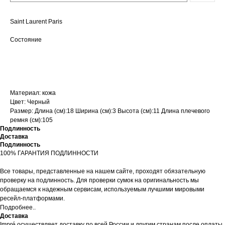
Saint Laurent Paris
Состояние
Отличное
Материал: кожа
Цвет: Черный
Размер: Длина (см):18 Ширина (см):3 Высота (см):11 Длина плечевого
ремня (см):105
Подлинность
Доставка
Подлинность
100% ГАРАНТИЯ ПОДЛИННОСТИ
Все товары, представленные на нашем сайте, проходят обязательную
проверку на подлинность. Для проверки сумок на оригинальность мы
обращаемся к надежным сервисам, используемым лучшими мировыми
ресейл-платформами.
Подробнее..
Доставка
Impré осуществляет доставку по всей России и другим странам после оплаты