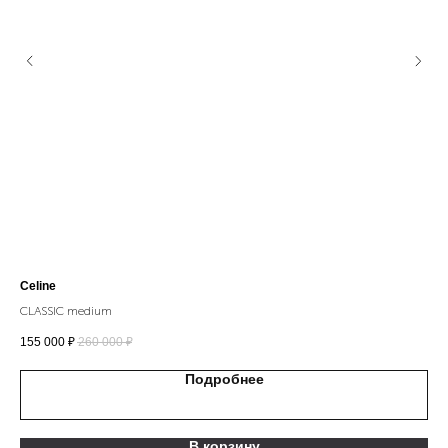
Celine
Guc
CLASSIC medium
155 000
₽
260 000
₽
67 
Подробнее
В корзину