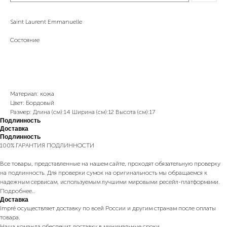
Saint Laurent Emmanuelle
Состояние
Отличное
Материал: кожа
Цвет: Бордовый
Размер: Длина (см):14 Ширина (см):12 Высота (см):17
Подлинность
Доставка
Подлинность
100% ГАРАНТИЯ ПОДЛИННОСТИ
Все товары, представленные на нашем сайте, проходят обязательную проверку
на подлинность. Для проверки сумок на оригинальность мы обращаемся к
надежным сервисам, используемым лучшими мировыми ресейл-платформами.
Подробнее..
Доставка
Impré осуществляет доставку по всей России и другим странам после оплаты
товара.
Наша команда обеспечит доставку в минимальные сроки.