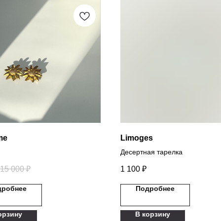
me
Limoges
Десертная тарелка
15 000
₽
1 100
₽
дробнее
Подробнее
орзину
В корзину