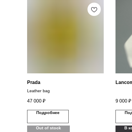
Prada
Lanco
Leather bag
47 000
₽
9 000
₽
Подробнее
По
Out of stock
В к